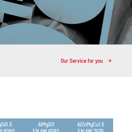
Our Service for you
Si0.5
AlMgSi1
AlZnMgCu1.5
W 6060
EN AW 6082
EN AW 7075