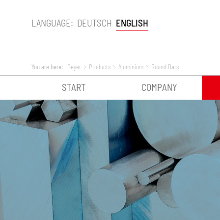
LANGUAGE:
DEUTSCH
ENGLISH
You are here:
Beyer
Products
Aluminium
Round Bars
START
COMPANY