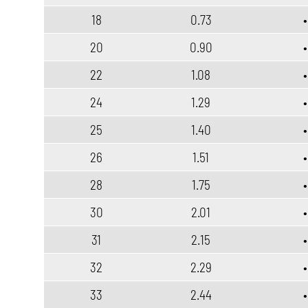
18
0.73
•
20
0.90
•
22
1.08
•
24
1.29
•
25
1.40
•
26
1.51
•
28
1.75
•
30
2.01
•
31
2.15
•
32
2.29
•
33
2.44
•