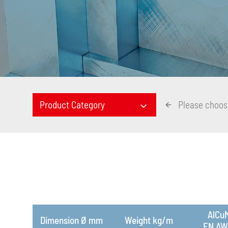
Product Category
Please choos
AlCu
Dimension Ø mm
Weight kg/m
EN AW