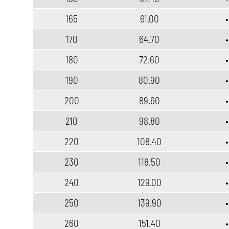
165
61.00
•
170
64.70
•
180
72.60
•
190
80.90
•
200
89.60
•
210
98.80
•
220
108.40
•
230
118.50
•
240
129.00
•
250
139.90
•
260
151.40
•