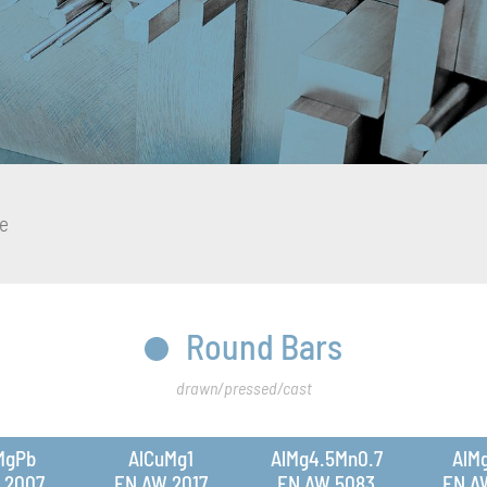
e
Round Bars
drawn/pressed/cast
MgPb
AlCuMg1
AlMg4.5Mn0.7
AlMg
 2007
EN AW 2017
EN AW 5083
EN A