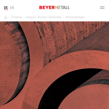
DE
EN
Produkte
Rotguss / Bronze / Bleibronze
Vierkantstangen