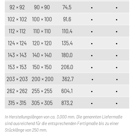
92 × 92
90 × 90
74,5
•
•
102 × 102
100 × 100
91,6
•
•
112 × 112
110 × 110
110,4
•
•
124 × 124
120 × 120
135,4
•
•
143 × 143
140 × 140
180,0
•
•
153 × 153
150 × 150
206,0
•
•
203 × 203
200 × 200
362,7
•
•
262 × 262
255 × 255
604,1
•
•
315 × 315
305 × 305
873,2
•
•
In Herstellungslängen von ca. 3.000 mm. Die genannten Liefermaße
sind ausreichend für die entsprechenden Fertigmaße bis zu einer
Stücklänge von 250 mm.