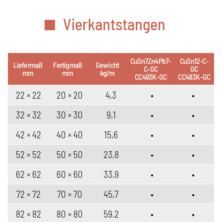
Vierkantstangen
CuSn7Zn4Pb7-
CuSn12-C-
Liefermaß
Fertigmaß
Gewicht
C-GC
GC
mm
mm
kg/m
CC493K-GC
CC483K-GC
22 × 22
20 × 20
4,3
•
•
32 × 32
30 × 30
9,1
•
•
42 × 42
40 × 40
15,6
•
•
52 × 52
50 × 50
23,8
•
•
62 × 62
60 × 60
33,9
•
•
72 × 72
70 × 70
45,7
•
•
82 × 82
80 × 80
59,2
•
•