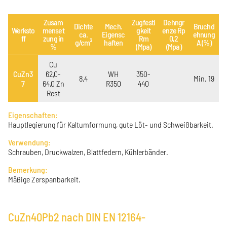
Zusam
Zugfesti
Dehngr
Dichte
Mech.
Bruchd
Werksto
menset
gkeit
enze Rp
ca.
Eigensc
ehnung
ff
zung in
Rm
0,2
g/cm³
haften
A (%)
%
(Mpa)
(Mpa)
Cu
CuZn3
62,0-
WH
350-
8,4
Min. 19
7
64,0 Zn
R350
440
Rest
Eigenschaften:
Hauptlegierung für Kaltumformung, gute Löt- und Schweißbarkeit.
Verwendung:
Schrauben, Druckwalzen, Blattfedern, Kühlerbänder.
Bemerkung:
Mäßige Zerspanbarkeit.
CuZn40Pb2 nach DIN EN 12164-