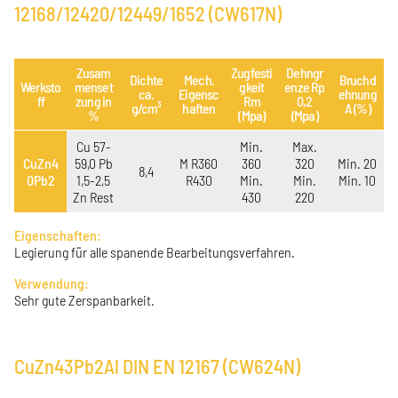
12168/12420/12449/1652 (CW617N)
Zusam
Zugfesti
Dehngr
Dichte
Mech.
Bruchd
Werksto
menset
gkeit
enze Rp
ca.
Eigensc
ehnung
ff
zung in
Rm
0,2
g/cm³
haften
A (%)
%
(Mpa)
(Mpa)
Cu 57-
Min.
Max.
CuZn4
59,0 Pb
M R360
360
320
Min. 20
8,4
0Pb2
1,5-2,5
R430
Min.
Min.
Min. 10
Zn Rest
430
220
Eigenschaften:
Legierung für alle spanende Bearbeitungsverfahren.
Verwendung:
Sehr gute Zerspanbarkeit.
CuZn43Pb2Al DIN EN 12167 (CW624N)