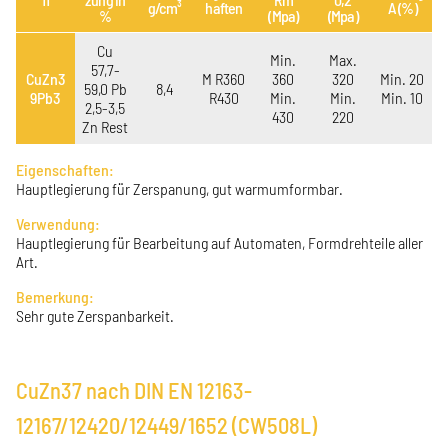
g/cm³
haften
A (%)
%
(Mpa)
(Mpa)
Cu
Min.
Max.
57,7-
CuZn3
M R360
360
320
Min. 20
59,0 Pb
8,4
9Pb3
R430
Min.
Min.
Min. 10
2,5-3,5
430
220
Zn Rest
Eigenschaften:
Hauptlegierung für Zerspanung, gut warmumformbar.
Verwendung:
Hauptlegierung für Bearbeitung auf Automaten, Formdrehteile aller
Art.
Bemerkung:
Sehr gute Zerspanbarkeit.
CuZn37 nach DIN EN 12163-
12167/12420/12449/1652 (CW508L)