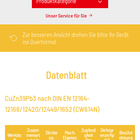
Produktkategorie
Unser Service für Sie
Zur besseren Ansicht drehen Sie bitte Ihr Gerät
ins Querformat
Datenblatt
CuZn39Pb3 nach DIN EN 12164-
12168/12420/12449/1652 (CW614N)
Zusam
Zugfesti
Dehngr
Dichte
Mech.
Bruchd
Werksto
menset
gkeit
enze Rp
ca.
Eigensc
ehnung
ff
zung in
Rm
0,2