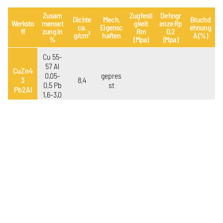
Zusam
Zugfesti
Dehngr
Dichte
Mech.
Bruchd
Werksto
menset
gkeit
enze Rp
ca.
Eigensc
ehnung
ff
zung in
Rm
0,2
g/cm³
haften
A (%)
%
(Mpa)
(Mpa)
Cu 55-
57 Al
CuZn4
0,05-
gepres
3
8,4
0,5 Pb
st
Pb2Al
1,6-3,0
Zn Rest
Eigenschaften:
Messinghandläufe, Winkel, T- und U- Profile.
Verwendung:
Gute Zerspanbarkeit.
CuZn37Mn3Al2PbSi nach DIN EN 12164-
12168/12420/12449/1652 (CW713R)