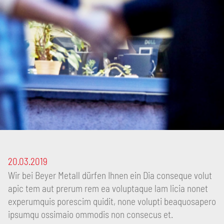
20.03.2019
Wir bei Beyer Metall dürfen Ihnen ein Dia conseque volut
apic tem aut prerum rem ea voluptaque lam licia nonet
experumquis porescim quidit, none volupti beaquosapero
ipsumqu ossimaio ommodis non consecus et.