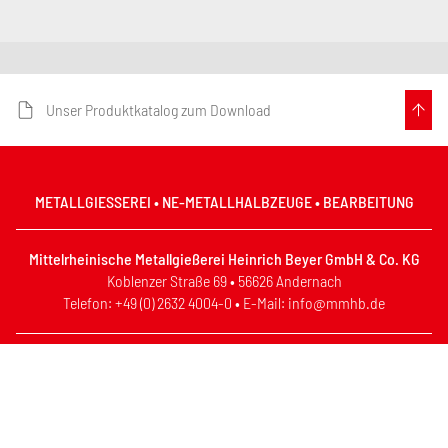
Unser Produktkatalog zum Download
METALLGIESSEREI • NE-METALLHALBZEUGE • BEARBEITUNG
Mittelrheinische Metallgießerei Heinrich Beyer GmbH & Co. KG
Koblenzer Straße 69 • 56626 Andernach
Telefon: +49 (0) 2632 4004-0 • E-Mail: info@mmhb.de
Impressum
Datenschutz
Informationspflichten
AGB
Sitemap
Kontakt
Standorte